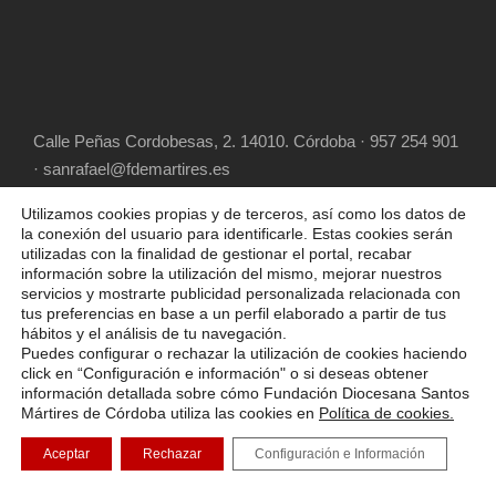
Calle Peñas Cordobesas, 2. 14010. Córdoba · 957 254 901
· sanrafael@fdemartires.es
Utilizamos cookies propias y de terceros, así como los datos de
la conexión del usuario para identificarle. Estas cookies serán
utilizadas con la finalidad de gestionar el portal, recabar
información sobre la utilización del mismo, mejorar nuestros
servicios y mostrarte publicidad personalizada relacionada con
tus preferencias en base a un perfil elaborado a partir de tus
hábitos y el análisis de tu navegación.
COPYRIGHT 2025 FUNDACIÓN DIOCESANA
Puedes configurar o rechazar la utilización de cookies haciendo
SANTOS MÁRTIRES, ALL RIGHT RESERVED
click en “Configuración e información" o si deseas obtener
información detallada sobre cómo Fundación Diocesana Santos
POLÍTICA DE COOKIES
AVISO LEGAL
Mártires de Córdoba utiliza las cookies en
Política de cookies.
POLÍTICA DE PRIVACIDAD
Aceptar
Rechazar
Configuración e Información