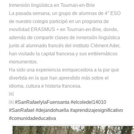
Inmersión lingüística en Tournan-en-Brie
La pasada semana, un grupo de alumnas de 4° ESO
de nuestro colegio participó en un programa de
movilidad ERASMUS + en Tournan-en-Brie, donde,
además de compartir clases de inmersión lingüística
junto al alumnado francés del instituto Clément Ader,
han visitado la capital francesa y sus emblemáticos
monumentos.
Ha sido una experiencia enriquecedora a la par que
divertida en la que han aprendido más sobre el
idioma, cultura e historia francesa.
￼
￼
#SanRafaelylaFuensanta
#elcoledel14010
#SanRafael
#dejandohuella
#aprendizajesignificativo
#comunidadeducativa